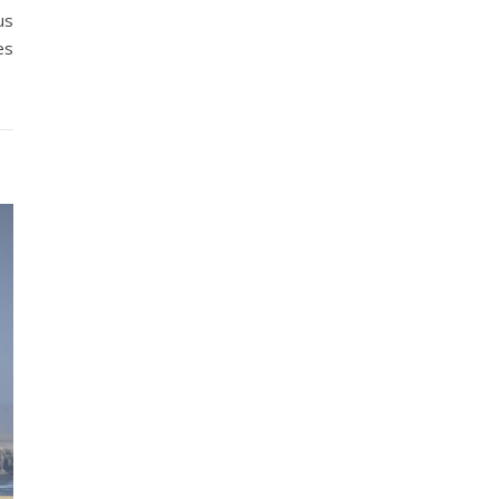
us
es