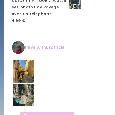
GUIDE PRATIQUE : Réussir
ses photos de voyage
avec un téléphone
4,99
€
travelwithusofficiel
La Ciotat • • Voyage en France • • #t
Calanque de Cassis • • Petit conseil : lev