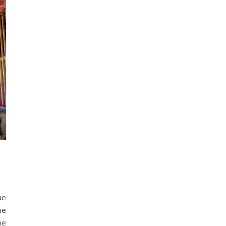
ue
ue
me