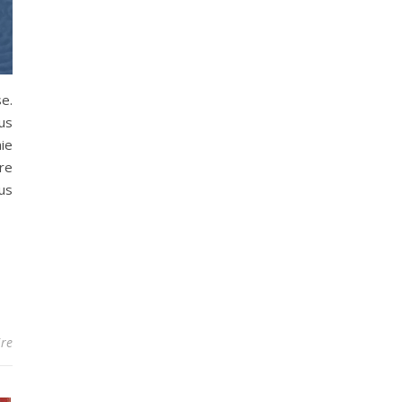
e.
us
ie
re
us
re