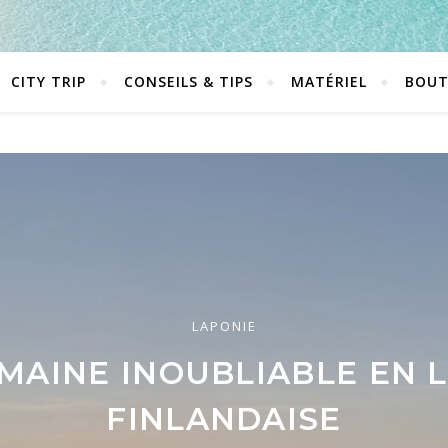
CITY TRIP
CONSEILS & TIPS
MATÉRIEL
BOUT
AMÉRIQUE DU SUD
LAPONIE
CITY TRIP
MAINE INOUBLIABLE EN 
 TRIP EN ARGENTINE, CHI
FAIRE À SANTIAGO DU CH
BOLIVIE, QUE FAIRE?
FINLANDAISE