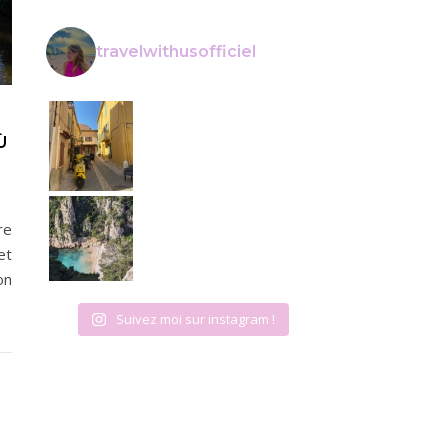
travelwithusofficiel
La Ciotat • • Voyage en France • • #t
Ù
Calanque de Cassis • • Petit conseil : lev
re
et
on
Suivez moi sur instagram !