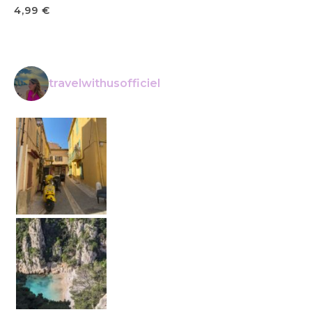
4,99
€
travelwithusofficiel
La Ciotat • • Voyage en France • • #t
Calanque de Cassis • • Petit conseil : lev