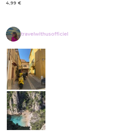
4,99
€
travelwithusofficiel
La Ciotat • • Voyage en France • • #t
Calanque de Cassis • • Petit conseil : lev